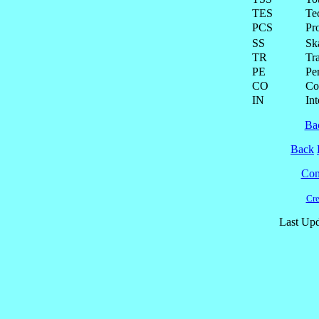
TES
Te
PCS
Pr
SS
Ska
TR
Tra
PE
Pe
CO
Co
IN
Int
Ba
Back
Cont
Cre
Last Upd