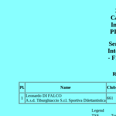
C
I
P
Se
Int
- 
R
Pl.
Name
Club
Leonardo DI FALCO
1
661
A.s.d. Tiburghiaccio S.r.l. Sportiva Dilettantistica
Legend
TSS
To