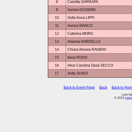
8
Carlotta GARRAPA
9
Aurora GUSSONI
10
Sofia Anna LIPPI
11
Aurora MANCO
12
Caterina MORO
13
Arianna NARDELLO
14
Chiara Alessia RANIERI
15
Ilaria ROSSI
16
Alice Carolina Gioia SECCO
17
Sofia SUIGO
Back to Event Page
Back
Back to Ho
Last Up
© 2023
Inte