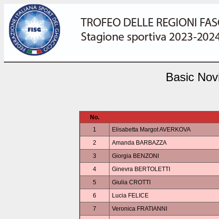
Basic Nov
No.
1
Elisabetta Margot AVERKOVA
2
Amanda BARBAZZA
3
Giorgia BENZONI
4
Ginevra BERTOLETTI
5
Giulia CROTTI
6
Lucia FELICE
7
Veronica FRATIANNI