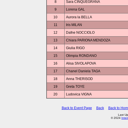
8
Sara CINQUEGRANA
9
Lorena GAL
10
Aurora la BELLA
11
Iris MILAN
12
Dafne NOCCIOLO
13
Chiara PARIONA MENDOZA
14
Giulia RIGO
15
Olimpia RONDANO
16
Alisa SIVOLAPOVA
17
Chanel Daniela TAGA
18
Anna THERISOD
19
Greta TOYE
20
Ludovica VIGNA
Back to Event Page
Back
Back to Ho
Last Up
© 2024
Inte