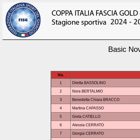
Basic No
No.
1
Diletta BASSOLINO
2
Nora BERTALMIO
3
Benedetta Chiara BRACCO
4
Martina CAPASSO
5
Greta CATIELLO
6
Alessia CERRATO
7
Giorgia CERRATO