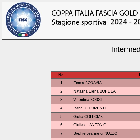
Interme
No.
1
Emma BONAVIA
2
Natasha Elena BORDEA
3
Valentina BOSSI
4
Isabel CHIUMENTI
5
Giulia COLLOMB
6
Giulia de ANTONIO
7
Sophie Jeanne di NUZZO