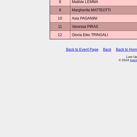
8
Matilde LEMMA
9
Margherita MATTEOTTI
10
Asia PAGANINI
11
Vanessa PIRAS
12
Gloria Eiko TRINGALI
Back to Event Page
Back
Back to Ho
Last Up
© 2024
Inte