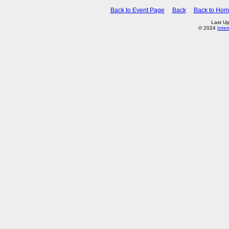
Back to Event Page
Back
Back to Ho
Last Up
© 2024
Inte