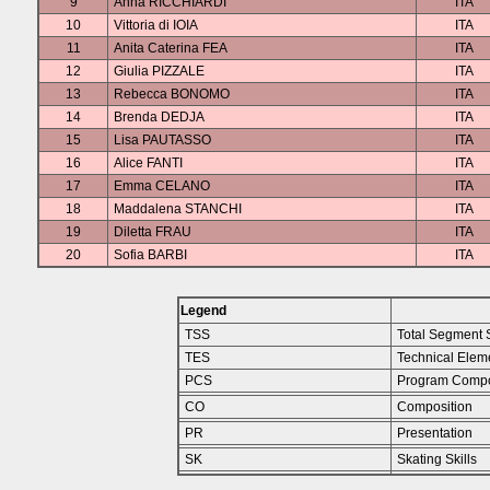
9
Anna RICCHIARDI
ITA
10
Vittoria di IOIA
ITA
11
Anita Caterina FEA
ITA
12
Giulia PIZZALE
ITA
13
Rebecca BONOMO
ITA
14
Brenda DEDJA
ITA
15
Lisa PAUTASSO
ITA
16
Alice FANTI
ITA
17
Emma CELANO
ITA
18
Maddalena STANCHI
ITA
19
Diletta FRAU
ITA
20
Sofia BARBI
ITA
Legend
TSS
Total Segment 
TES
Technical Elem
PCS
Program Compo
CO
Composition
PR
Presentation
SK
Skating Skills