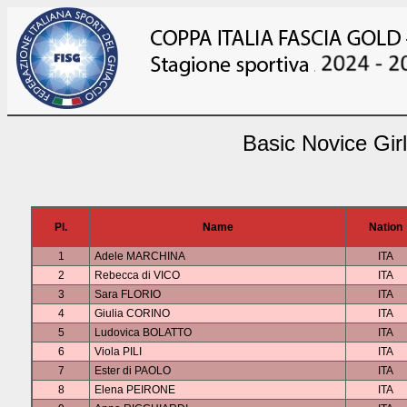
Basic Novice Gir
Pl.
Name
Nation
1
Adele MARCHINA
ITA
2
Rebecca di VICO
ITA
3
Sara FLORIO
ITA
4
Giulia CORINO
ITA
5
Ludovica BOLATTO
ITA
6
Viola PILI
ITA
7
Ester di PAOLO
ITA
8
Elena PEIRONE
ITA