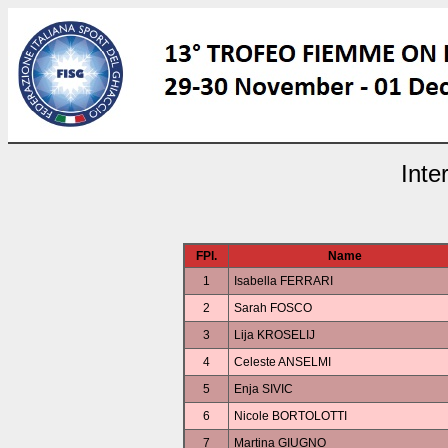
Inte
FPl.
Name
1
Isabella FERRARI
2
Sarah FOSCO
3
Lija KROSELIJ
4
Celeste ANSELMI
5
Enja SIVIC
6
Nicole BORTOLOTTI
7
Martina GIUGNO