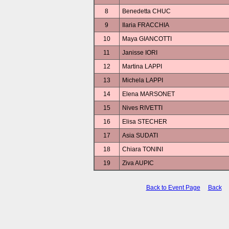
8
Benedetta CHUC
9
Ilaria FRACCHIA
10
Maya GIANCOTTI
11
Janisse IORI
12
Martina LAPPI
13
Michela LAPPI
14
Elena MARSONET
15
Nives RIVETTI
16
Elisa STECHER
17
Asia SUDATI
18
Chiara TONINI
19
Ziva AUPIC
Back to Event Page
Back