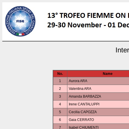
Inte
No.
Name
1
Aurora ARA
2
Valentina ARA
3
Amanda BARBAZZA
4
Irene CANTALUPPI
5
Cecilia CAPOZZA
6
Gaia CERRATO
7
Isabel CHIUMENTI