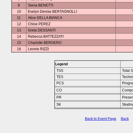
9
Siena BENETTI
10
Evelyn Denise BERTAGNOLLI
11
Alice DELLA BIANCA
12
Chloe PEREZ
13
Greta DESSANTI
14
Rebecca BATTEZZATI
15
Charlotte BERGERO
16
Leonie RIZZI
Legend
TSS
Total 
TES
Techni
PCS
Progr
CO
Compo
PR
Presen
SK
Skating
Back to Event Page
Back