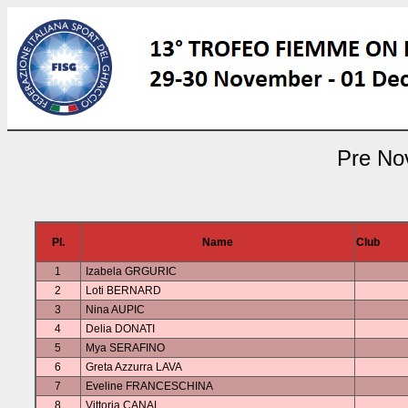
Pre Nov
Pl.
Name
Club
1
Izabela GRGURIC
2
Loti BERNARD
3
Nina AUPIC
4
Delia DONATI
5
Mya SERAFINO
6
Greta Azzurra LAVA
7
Eveline FRANCESCHINA
8
Vittoria CANAL