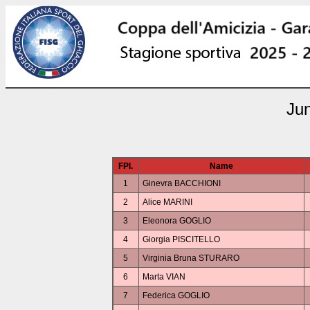
Ju
FPl.
Name
1
Ginevra BACCHIONI
2
Alice MARINI
3
Eleonora GOGLIO
4
Giorgia PISCITELLO
5
Virginia Bruna STURARO
6
Marta VIAN
7
Federica GOGLIO