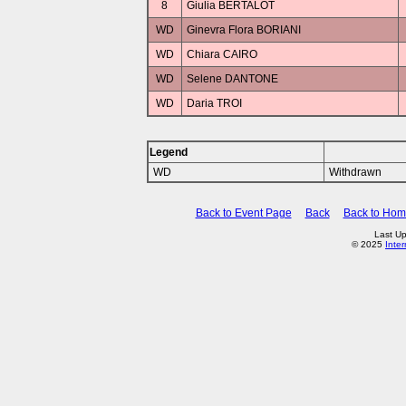
8
Giulia BERTALOT
WD
Ginevra Flora BORIANI
WD
Chiara CAIRO
WD
Selene DANTONE
WD
Daria TROI
Legend
WD
Withdrawn
Back to Event Page
Back
Back to Ho
Last U
© 2025
Inte