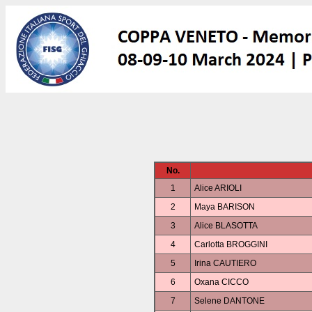
No.
1
Alice ARIOLI
2
Maya BARISON
3
Alice BLASOTTA
4
Carlotta BROGGINI
5
Irina CAUTIERO
6
Oxana CICCO
7
Selene DANTONE