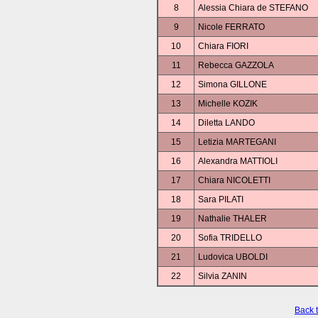
8
Alessia Chiara de STEFANO
9
Nicole FERRATO
10
Chiara FIORI
11
Rebecca GAZZOLA
12
Simona GILLONE
13
Michelle KOZIK
14
Diletta LANDO
15
Letizia MARTEGANI
16
Alexandra MATTIOLI
17
Chiara NICOLETTI
18
Sara PILATI
19
Nathalie THALER
20
Sofia TRIDELLO
21
Ludovica UBOLDI
22
Silvia ZANIN
Back 