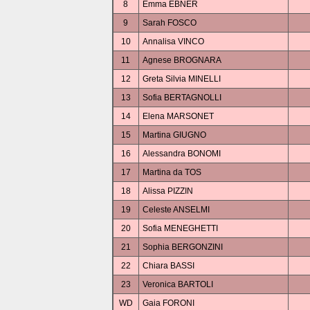
8
Emma EBNER
9
Sarah FOSCO
10
Annalisa VINCO
11
Agnese BROGNARA
12
Greta Silvia MINELLI
13
Sofia BERTAGNOLLI
14
Elena MARSONET
15
Martina GIUGNO
16
Alessandra BONOMI
17
Martina da TOS
18
Alissa PIZZIN
19
Celeste ANSELMI
20
Sofia MENEGHETTI
21
Sophia BERGONZINI
22
Chiara BASSI
23
Veronica BARTOLI
WD
Gaia FORONI