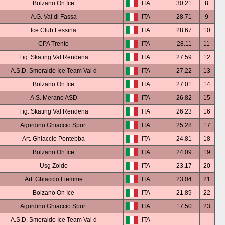
Bolzano On Ice
ITA
30.21
8
A.G. Val di Fassa
ITA
28.71
9
Ice Club Lessina
ITA
28.67
10
CPA Trento
ITA
28.11
11
Fig. Skating Val Rendena
ITA
27.59
12
A.S.D. Smeraldo Ice Team Val d
ITA
27.22
13
Bolzano On Ice
ITA
27.01
14
A.S. Merano ASD
ITA
26.82
15
Fig. Skating Val Rendena
ITA
26.23
16
Agordino Ghiaccio Sport
ITA
25.28
17
Art. Ghiaccio Pontebba
ITA
24.81
18
Bolzano On Ice
ITA
24.09
19
Usg Zoldo
ITA
23.17
20
Art. Ghiaccio Fiemme
ITA
23.04
21
Bolzano On Ice
ITA
21.89
22
Agordino Ghiaccio Sport
ITA
17.50
23
A.S.D. Smeraldo Ice Team Val d
ITA