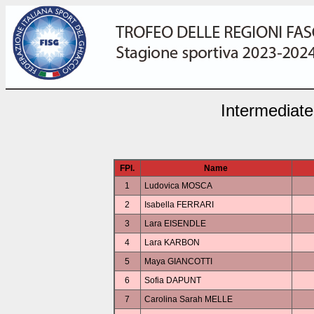
Intermediate
FPl.
Name
1
Ludovica MOSCA
2
Isabella FERRARI
3
Lara EISENDLE
4
Lara KARBON
5
Maya GIANCOTTI
6
Sofia DAPUNT
7
Carolina Sarah MELLE