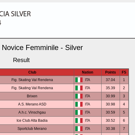
 Novice Femminile - Silver
Result
Club
Nation
Points
FS
Fig. Skating Val Rendena
ITA
37.04
1
Fig. Skating Val Rendena
ITA
35.39
2
Brixen
ITA
30.99
3
A.S. Merano ASD
ITA
30.98
4
A.h.c. Vinschgau
ITA
30.59
5
Ice Club Alta Badia
ITA
30.52
6
Sportclub Merano
ITA
30.38
7