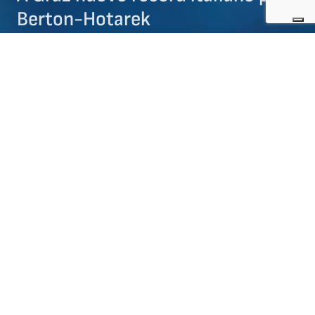
Berton-Hotarek
02/11/2009
NEWS ARTISTICO
A Graz nel corso dell’Icechallenge 2009, gara internazionale
del calendario ISU, da segnalare il nuovo record italiano per la
coppia di artistico Stefania Berton-Ondrej Hotarek con
151,77 punti (il precedente era di 150,86 ottenuto da Nicole
Della Monica-Yannick Kocon a Mosca nel corso della
Rostelecom Cup). Per la coppia del Sesto Ice Skate terzo
posto in classifica finale. A Graz anche secondo posto per
Valentina Marchei nell’individuale femminile e per Victoria
Manni nella gara per la categoria Novice.