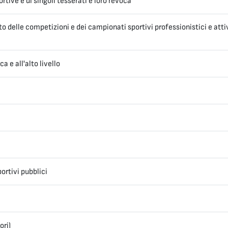
ortive e di singoli tesserati e loro revoca
to delle competizioni e dei campionati sportivi professionistici e atti
a e all'alto livello
ortivi pubblici
ori)