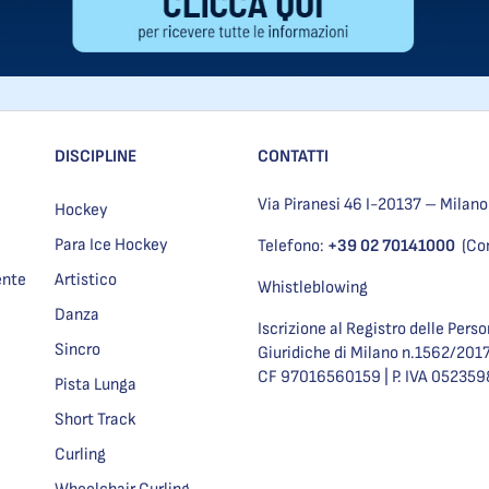
DISCIPLINE
CONTATTI
Via Piranesi 46 I-20137 – Milano
Hockey
Para Ice Hockey
Telefono:
+39 02 70141000
(Co
ente
Artistico
Whistleblowing
Danza
Iscrizione al Registro delle Pers
Sincro
Giuridiche di Milano n.1562/201
CF 97016560159 | P. IVA 05235
Pista Lunga
Short Track
Curling