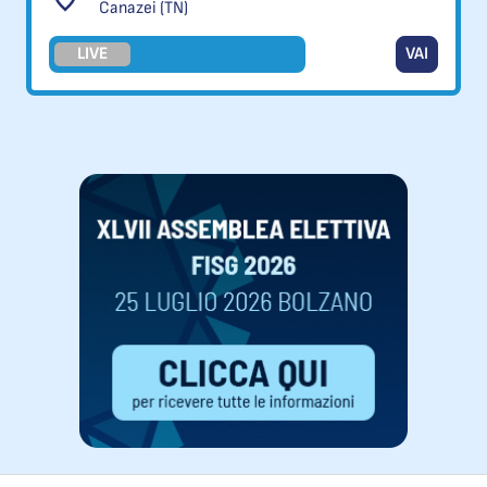
Canazei (TN)
LIVE
VAI