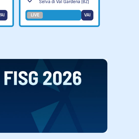
Selva di Val Gardena (BZ)
VAI
LIVE
VAI