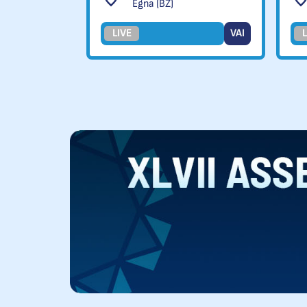
Egna (BZ)
LIVE
VAI
L