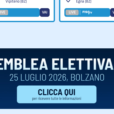
Vipiteno (BZ)
Egna (BZ)
IVE
VAI
LIVE