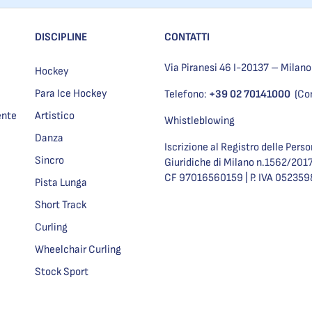
DISCIPLINE
CONTATTI
Via Piranesi 46 I-20137 – Milano
Hockey
Para Ice Hockey
Telefono:
+39 02 70141000
(Co
ente
Artistico
Whistleblowing
Danza
Iscrizione al Registro delle Pers
Sincro
Giuridiche di Milano n.1562/201
CF 97016560159 | P. IVA 05235
Pista Lunga
Short Track
Curling
Wheelchair Curling
Stock Sport