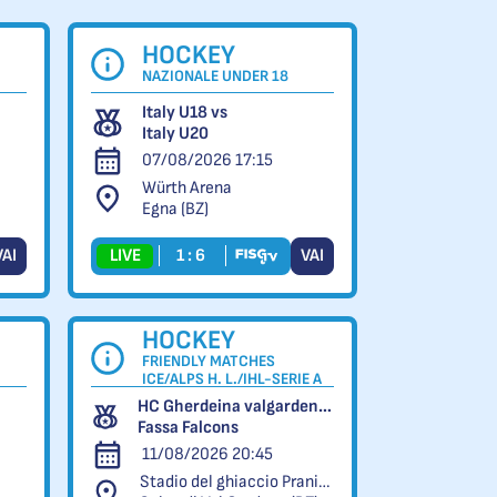
HOCKEY
NAZIONALE UNDER 18
Italy U18 vs
Italy U20
07/08/2026 17:15
Würth Arena
Egna (BZ)
VAI
LIVE
1 : 6
VAI
HOCKEY
FRIENDLY MATCHES
ICE/ALPS H. L./IHL-SERIE A
HC Gherdeina valgardena.it vs
Fassa Falcons
11/08/2026 20:45
Stadio del ghiaccio Pranives