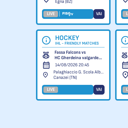
Egna (BZ)
LIVE
VAI
L
HOCKEY
IHL - FRIENDLY MATCHES
Fassa Falcons vs
HC Gherdeina valgardena.it
14/08/2026 20:45
Palaghiaccio G. Scola Alba di Canazei
Canazei (TN)
LIVE
VAI
L