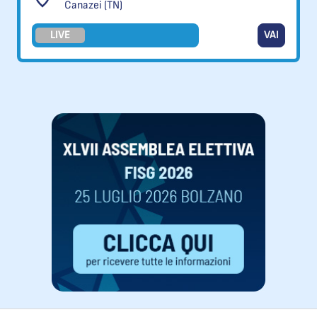
Canazei (TN)
LIVE
VAI