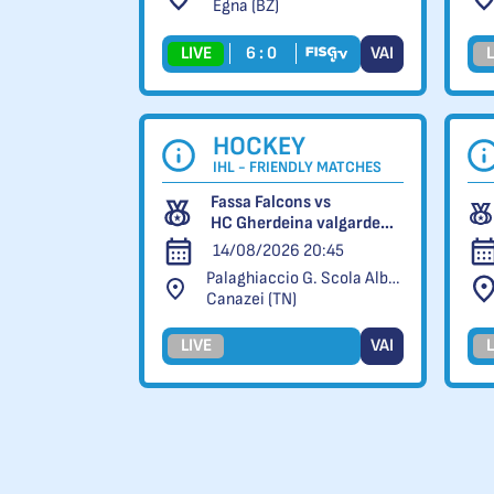
Egna (BZ)
LIVE
6 : 0
VAI
L
HOCKEY
IHL - FRIENDLY MATCHES
Fassa Falcons vs
HC Gherdeina valgardena.it
14/08/2026 20:45
Palaghiaccio G. Scola Alba di Canazei
Canazei (TN)
LIVE
VAI
L