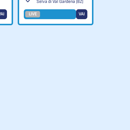
Selva di Val Gardena (BZ)
VAI
LIVE
VAI