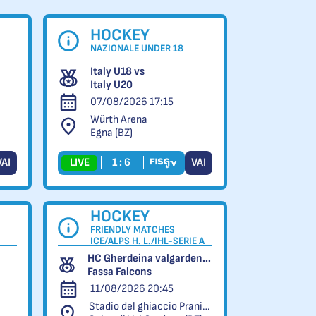
HOCKEY
NAZIONALE UNDER 18
Italy U18 vs
Italy U20
07/08/2026 17:15
Würth Arena
Egna (BZ)
VAI
LIVE
1 : 6
VAI
HOCKEY
FRIENDLY MATCHES
ICE/ALPS H. L./IHL-SERIE A
HC Gherdeina valgardena.it vs
Fassa Falcons
11/08/2026 20:45
Stadio del ghiaccio Pranives