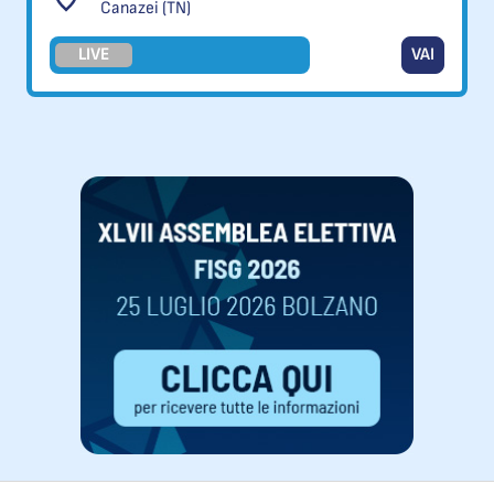
Canazei (TN)
LIVE
VAI