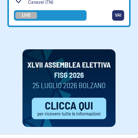
Canazei (TN)
LIVE
VAI