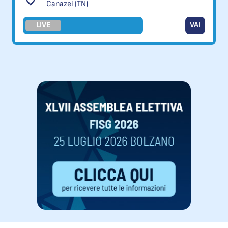
Canazei (TN)
LIVE
VAI