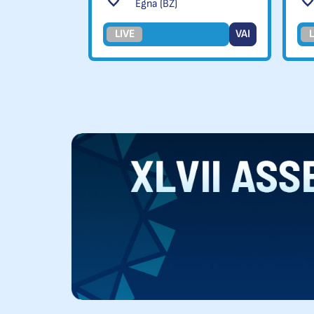
Egna (BZ)
LIVE
VAI
L