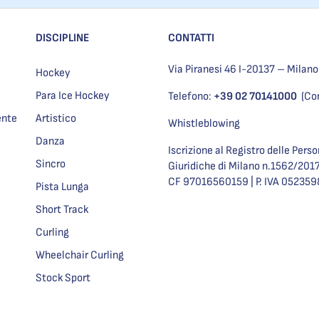
DISCIPLINE
CONTATTI
Via Piranesi 46 I-20137 – Milano
Hockey
Para Ice Hockey
Telefono:
+39 02 70141000
(Co
ente
Artistico
Whistleblowing
Danza
Iscrizione al Registro delle Pers
Sincro
Giuridiche di Milano n.1562/201
CF 97016560159 | P. IVA 05235
Pista Lunga
Short Track
Curling
Wheelchair Curling
Stock Sport