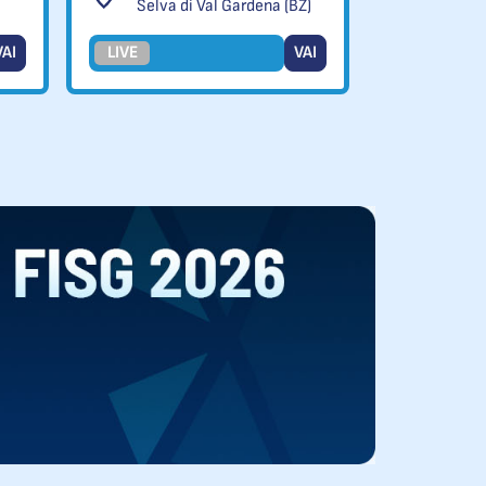
Selva di Val Gardena (BZ)
VAI
LIVE
VAI