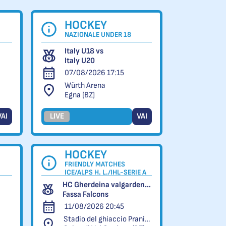
HOCKEY
NAZIONALE UNDER 18
Italy U18 vs
Italy U20
07/08/2026 17:15
Würth Arena
Egna (BZ)
VAI
LIVE
VAI
HOCKEY
FRIENDLY MATCHES
ICE/ALPS H. L./IHL-SERIE A
HC Gherdeina valgardena.it vs
Fassa Falcons
11/08/2026 20:45
Stadio del ghiaccio Pranives