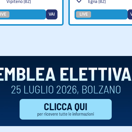
Vipiteno (BZ)
Egna (BZ)
IVE
VAI
LIVE