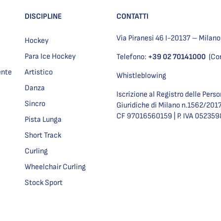
DISCIPLINE
CONTATTI
Via Piranesi 46 I-20137 – Milano
Hockey
Para Ice Hockey
Telefono:
+39 02 70141000
(Co
ente
Artistico
Whistleblowing
Danza
Iscrizione al Registro delle Pers
Sincro
Giuridiche di Milano n.1562/201
CF 97016560159 | P. IVA 05235
Pista Lunga
Short Track
Curling
Wheelchair Curling
Stock Sport