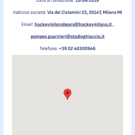
Data di fondazione:
15/04/2019
Indirizzo società:
Via dei Ciclamini 23, 20147, Milano MI
Email:
hockeymilanobears@hockeymilano.it
,
pompeo.guarnieri@stadioghiaccio.it
Telefono:
+39 02 48300946