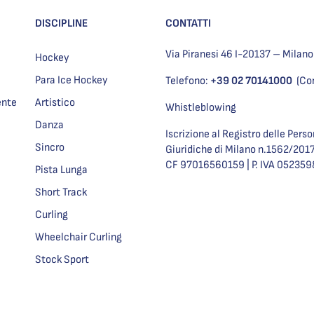
DISCIPLINE
CONTATTI
Via Piranesi 46 I-20137 – Milano
Hockey
Para Ice Hockey
Telefono:
+39 02 70141000
(Co
ente
Artistico
Whistleblowing
Danza
Iscrizione al Registro delle Pers
Sincro
Giuridiche di Milano n.1562/201
CF 97016560159 | P. IVA 05235
Pista Lunga
Short Track
Curling
Wheelchair Curling
Stock Sport