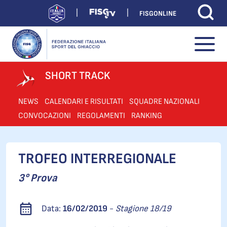
FISGONLINE
SHORT TRACK
NEWS
CALENDARI E RISULTATI
SQUADRE NAZIONALI
CONVOCAZIONI
REGOLAMENTI
RANKING
TROFEO INTERREGIONALE
3° Prova
Data:
16/02/2019
-
Stagione 18/19