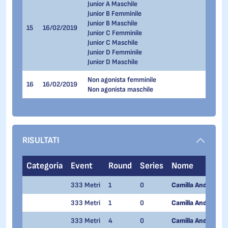
Junior A Maschile
Junior B Femminile
33
Junior B Maschile
15
16/02/2019
22
Junior C Femminile
33
Junior C Maschile
Junior D Femminile
Junior D Maschile
Non agonista femminile
16
16/02/2019
22
Non agonista maschile
RISULTATI
Categoria
Event
Round
Series
Nome
333 Metri
1
0
Camilla Andreola
333 Metri
1
0
Camilla Andreola
333 Metri
4
0
Camilla Andreola