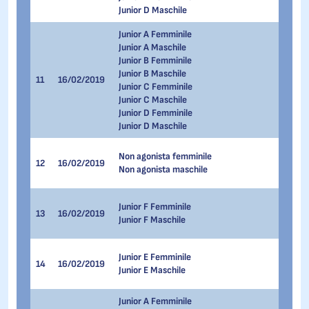
Junior D Maschile
Junior A Femminile
Junior A Maschile
Junior B Femminile
Junior B Maschile
11
16/02/2019
33
Junior C Femminile
Junior C Maschile
Junior D Femminile
Junior D Maschile
11
Non agonista femminile
12
16/02/2019
22
Non agonista maschile
22
33
Junior F Femminile
13
16/02/2019
22
Junior F Maschile
44
44
Junior E Femminile
14
16/02/2019
33
Junior E Maschile
55
Junior A Femminile