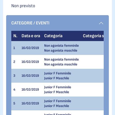
Non previsto
CATEGORIE / EVENTI
N.
Data e ora
Categoria
Categoria sq.
E
Non agonista femminile
1
16/02/2019
11
Non agonista maschile
Non agonista femminile
2
16/02/2019
22
Non agonista maschile
Junior F Femminile
3
16/02/2019
33
Junior F Maschile
Junior F Femminile
4
16/02/2019
22
Junior F Maschile
Junior F Femminile
5
16/02/2019
44
Junior F Maschile
Junior E Femminile