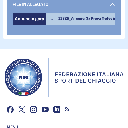
FILE IN ALLEGATO
Annuncio gara
11825_Annunci 3a Prova Trofeo interregio
MENU