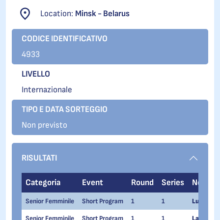
Location:
Minsk - Belarus
CODICE IDENTIFICATIVO
4933
LIVELLO
Internazionale
TIPO E DATA SORTEGGIO
Non previsto
RISULTATI
Categoria
Event
Round
Series
Nome
Senior Femminile
Short Program
1
1
Lucrezia
Senior Femminile
Short Program
1
1
Lara Nak