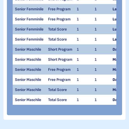
Senior Femminile
Free Program
1
1
Lara Nak
Senior Femminile
Free Program
1
1
Lucrezia
Senior Femminile
Total Score
1
1
Lucrezia
Senior Femminile
Total Score
1
1
Lara Nak
Senior Maschile
Short Program
1
1
Daniel Gr
Senior Maschile
Short Program
1
1
Matteo R
Senior Maschile
Free Program
1
1
Matteo R
Senior Maschile
Free Program
1
1
Daniel Gr
Senior Maschile
Total Score
1
1
Matteo R
Senior Maschile
Total Score
1
1
Daniel Gr