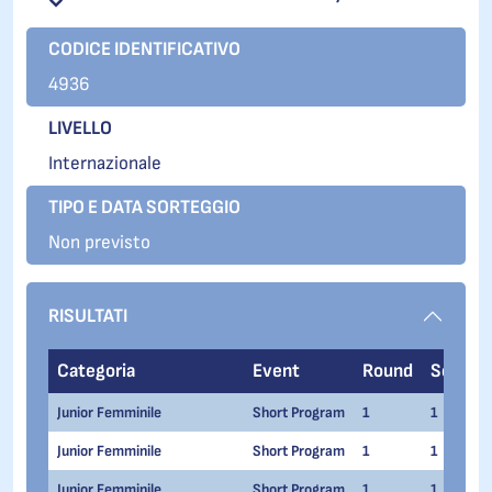
CODICE IDENTIFICATIVO
4936
LIVELLO
Internazionale
TIPO E DATA SORTEGGIO
Non previsto
RISULTATI
Categoria
Event
Round
Series
Junior Femminile
Short Program
1
1
Junior Femminile
Short Program
1
1
Junior Femminile
Short Program
1
1