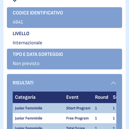
CODICE IDENTIFICATIVO
4941
LIVELLO
Internazionale
TIPO E DATA SORTEGGIO
Non previsto
RISULTATI
Categoria
Event
Round
Series
Junior Femminile
Short Program
1
1
Junior Femminile
Free Program
1
1
Junior Femminile
Total Score
1
1