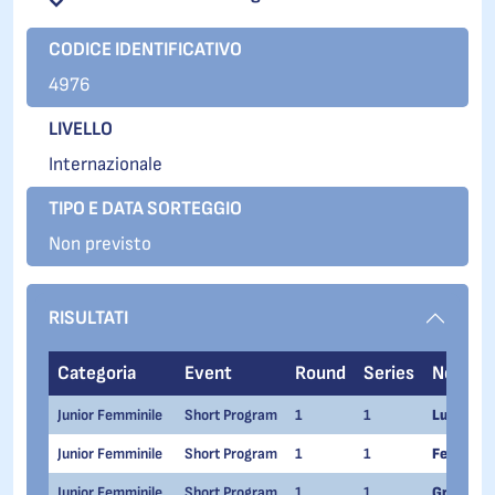
CODICE IDENTIFICATIVO
4976
LIVELLO
Internazionale
TIPO E DATA SORTEGGIO
Non previsto
RISULTATI
Categoria
Event
Round
Series
Nome
Junior Femminile
Short Program
1
1
Lucrezia 
Junior Femminile
Short Program
1
1
Federica
Junior Femminile
Short Program
1
1
Greta Lup