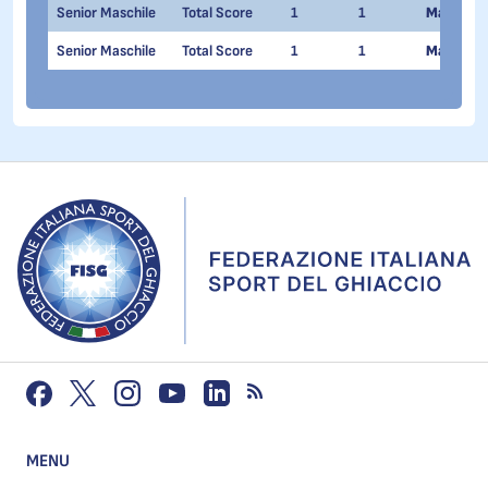
Senior Maschile
Total Score
1
1
Matteo R
Senior Maschile
Total Score
1
1
Marco Za
MENU