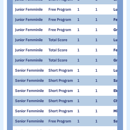
Junior Femminile
Free Program
1
1
Lucrezia 
Junior Femminile
Free Program
1
1
Federica
Junior Femminile
Free Program
1
1
Greta Lup
Junior Femminile
Total Score
1
1
Lucrezia 
Junior Femminile
Total Score
1
1
Federica
Junior Femminile
Total Score
1
1
Greta Lup
Senior Femminile
Short Program
1
1
Lucrezia
Senior Femminile
Short Program
1
1
Sara Cont
Senior Femminile
Short Program
1
1
Elettra M
Senior Femminile
Short Program
1
1
Chenny P
Senior Femminile
Short Program
1
1
Micol Cris
Senior Femminile
Free Program
1
1
Sara Cont