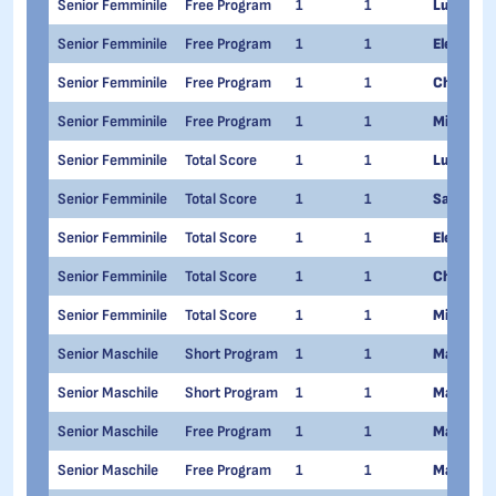
Senior Femminile
Free Program
1
1
Lucrezia
Senior Femminile
Free Program
1
1
Elettra M
Senior Femminile
Free Program
1
1
Chenny P
Senior Femminile
Free Program
1
1
Micol Cris
Senior Femminile
Total Score
1
1
Lucrezia
Senior Femminile
Total Score
1
1
Sara Cont
Senior Femminile
Total Score
1
1
Elettra M
Senior Femminile
Total Score
1
1
Chenny P
Senior Femminile
Total Score
1
1
Micol Cris
Senior Maschile
Short Program
1
1
Matteo R
Senior Maschile
Short Program
1
1
Marco Za
Senior Maschile
Free Program
1
1
Matteo R
Senior Maschile
Free Program
1
1
Marco Za