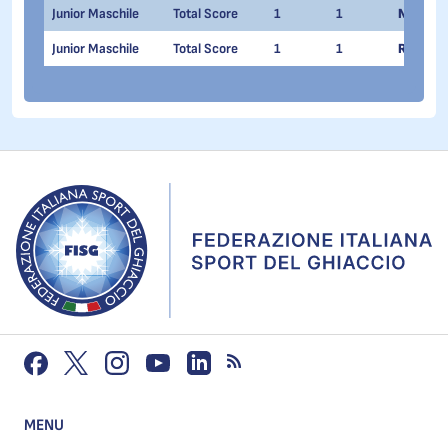
Junior Maschile
Total Score
1
1
Nikolaj
Junior Maschile
Total Score
1
1
Raffaele
MENU