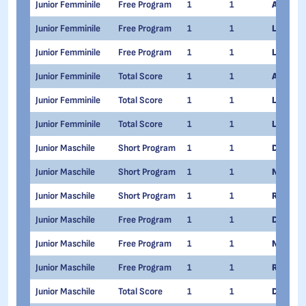
Junior Femminile
Free Program
1
1
Alessia 
Junior Femminile
Free Program
1
1
Lara Na
Junior Femminile
Free Program
1
1
Lucrezi
Junior Femminile
Total Score
1
1
Alessia 
Junior Femminile
Total Score
1
1
Lara Na
Junior Femminile
Total Score
1
1
Lucrezi
Junior Maschile
Short Program
1
1
Daniel G
Junior Maschile
Short Program
1
1
Nikolaj
Junior Maschile
Short Program
1
1
Raffaele
Junior Maschile
Free Program
1
1
Daniel G
Junior Maschile
Free Program
1
1
Nikolaj
Junior Maschile
Free Program
1
1
Raffaele
Junior Maschile
Total Score
1
1
Daniel G