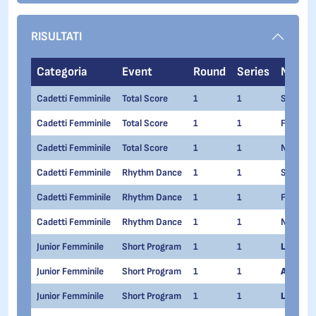
RISULTATI
Categoria
Event
Round
Series
Nome
Cadetti Femminile
Total Score
1
1
Sara CA
Cadetti Femminile
Total Score
1
1
Frances
Cadetti Femminile
Total Score
1
1
Nicole 
Cadetti Femminile
Rhythm Dance
1
1
Sara CA
Cadetti Femminile
Rhythm Dance
1
1
Frances
Cadetti Femminile
Rhythm Dance
1
1
Nicole 
Junior Femminile
Short Program
1
1
Lara Na
Junior Femminile
Short Program
1
1
Alessia 
Junior Femminile
Short Program
1
1
Lucrezi