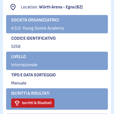
Location:
Würth Arena - Egna (BZ)
SOCIETÀ ORGANIZZATRICI
A.S.D. Young Goose Academy
CODICE IDENTIFICATIVO
5258
LIVELLO
Internazionale
TIPO E DATA SORTEGGIO
Manuale
ISCRITTI & RISULTATI
Iscritti & Risultati