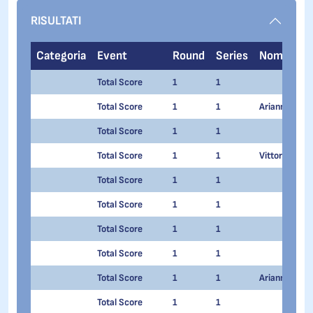
RISULTATI
Categoria
Event
Round
Series
Nome
Total Score
1
1
Total Score
1
1
Arianna SOLD
Total Score
1
1
Total Score
1
1
Vittoria PET
Total Score
1
1
Total Score
1
1
Total Score
1
1
Total Score
1
1
Total Score
1
1
Arianna TES
Total Score
1
1