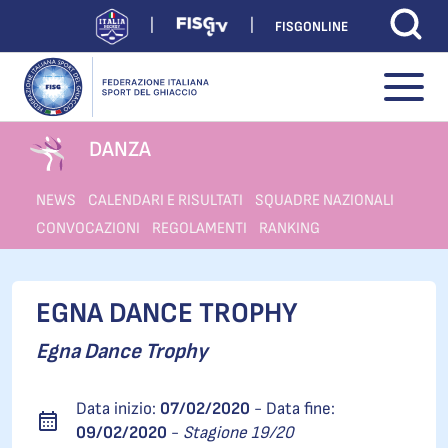
FISGONLINE
DANZA
NEWS
CALENDARI E RISULTATI
SQUADRE NAZIONALI
CONVOCAZIONI
REGOLAMENTI
RANKING
EGNA DANCE TROPHY
Egna Dance Trophy
Data inizio:
07/02/2020
- Data fine:
09/02/2020
-
Stagione 19/20