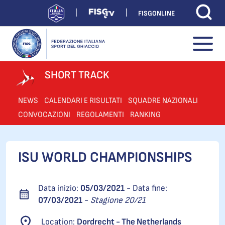
FISGONLINE
SHORT TRACK
NEWS
CALENDARI E RISULTATI
SQUADRE NAZIONALI
CONVOCAZIONI
REGOLAMENTI
RANKING
ISU WORLD CHAMPIONSHIPS
Data inizio:
05/03/2021
- Data fine:
07/03/2021
-
Stagione 20/21
Location:
Dordrecht - The Netherlands