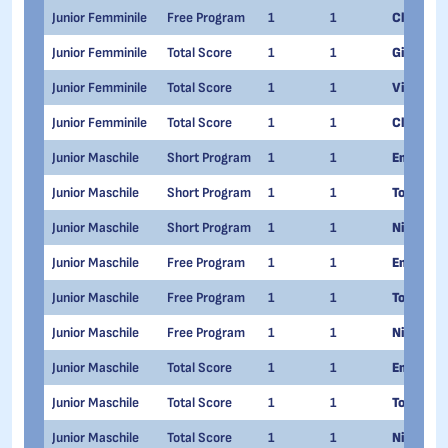
Junior Femminile
Free Program
1
1
Clara Zad
Junior Femminile
Total Score
1
1
Giulia Ba
Junior Femminile
Total Score
1
1
Viola Fois
Junior Femminile
Total Score
1
1
Clara Zad
Junior Maschile
Short Program
1
1
Emanuele
Junior Maschile
Short Program
1
1
Tommaso 
Junior Maschile
Short Program
1
1
Nikolaj 
Junior Maschile
Free Program
1
1
Emanuele
Junior Maschile
Free Program
1
1
Tommaso 
Junior Maschile
Free Program
1
1
Nikolaj 
Junior Maschile
Total Score
1
1
Emanuele
Junior Maschile
Total Score
1
1
Tommaso 
Junior Maschile
Total Score
1
1
Nikolaj 