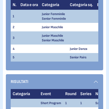
N.
Data e ora
Categoria
Categoria sq.
Event
Junior Femminile
1
Senior Femminile
2
Junior Maschile
Junior Maschile
3
Senior Maschile
4
Junior Danza
5
Senior Pairs
RISULTATI
Categoria
Event
Round
Series
Nome
Short Program
1
1
Sara CONT