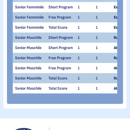
Senior Femminile
Short Program
1
1
Ester Sc
Senior Femminile
Free Program
1
1
Ester Sc
Senior Femminile
Total Score
1
1
Ester Sc
Senior Maschile
Short Program
1
1
Raffaele 
Senior Maschile
Short Program
1
1
Alessandr
Senior Maschile
Free Program
1
1
Raffaele 
Senior Maschile
Free Program
1
1
Alessandr
Senior Maschile
Total Score
1
1
Raffaele 
Senior Maschile
Total Score
1
1
Alessandr