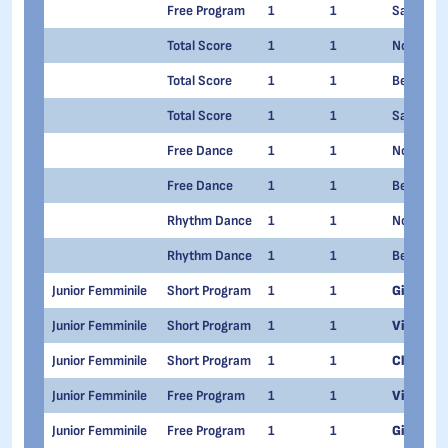
Free Program
1
1
Sara CONT
Total Score
1
1
Noemi Ma
Total Score
1
1
Beatrice
Total Score
1
1
Sara CONT
Free Dance
1
1
Noemi Ma
Free Dance
1
1
Beatrice
Rhythm Dance
1
1
Noemi Ma
Rhythm Dance
1
1
Beatrice
Junior Femminile
Short Program
1
1
Giulia Ba
Junior Femminile
Short Program
1
1
Viola Fois
Junior Femminile
Short Program
1
1
Clara Zad
Junior Femminile
Free Program
1
1
Viola Fois
Junior Femminile
Free Program
1
1
Giulia Ba