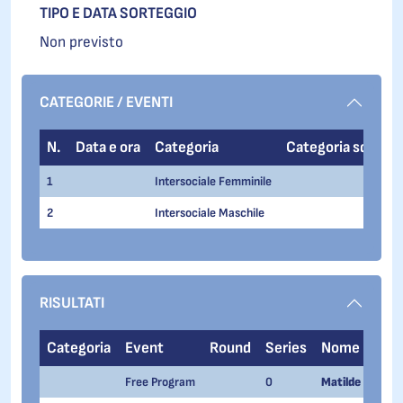
TIPO E DATA SORTEGGIO
Non previsto
CATEGORIE / EVENTI
N.
Data e ora
Categoria
Categoria sq.
Ev
1
Intersociale Femminile
2
Intersociale Maschile
RISULTATI
Categoria
Event
Round
Series
Nome
Free Program
0
Matilde Bergam