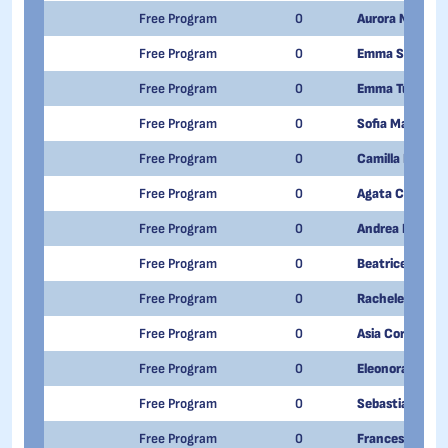
Free Program
0
Aurora Matilde
Free Program
0
Emma Stona
Free Program
0
Emma Turchi
Free Program
0
Sofia Maria Zov
Free Program
0
Camilla Bonaco
Free Program
0
Agata Carpani
Free Program
0
Andrea Laura C
Free Program
0
Beatrice Galli
Free Program
0
Rachele Turchi
Free Program
0
Asia Corsini
Free Program
0
Eleonora Serafi
Free Program
0
Sebastiano Lar
Free Program
0
Francesco Neri