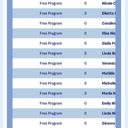
Free Program
0
Nicole Colapint
Free Program
0
Diletta Guerrier
Free Program
0
Coraline Megliol
Free Program
0
Elisa Nicoletti
Free Program
0
Giulia Poli
Free Program
0
Linda Benetollo
Free Program
0
Veronica Berna
Free Program
0
Matilde Boselli
Free Program
0
Michelle Guidar
Free Program
0
Mariia Kruglyk
Free Program
0
Emily Nicoletti
Free Program
0
Linda Nizzi
Free Program
0
Ginevra Olivi