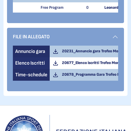
Free Program
0
Leonardo Ferri
FILE IN ALLEGATO
Annuncio gara
20231_Annuncio gara Trofeo Monte Ci
Elenco Iscritti
20677_Elenco iscritti Trofeo Monte Cim
Time-schedule
20678_Programma Gara Trofeo Monte 