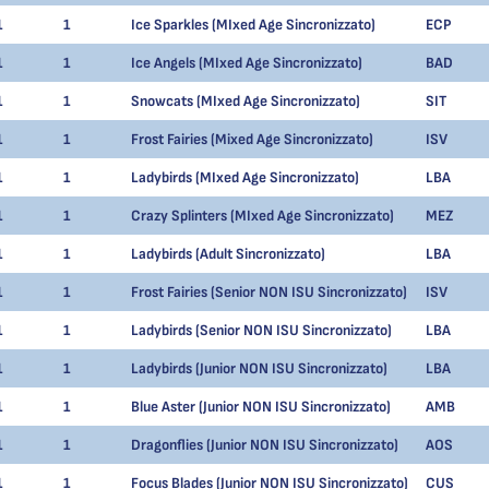
1
1
Ice Sparkles (MIxed Age Sincronizzato)
ECP
1
1
Ice Angels (MIxed Age Sincronizzato)
BAD
1
1
Snowcats (MIxed Age Sincronizzato)
SIT
1
1
Frost Fairies (Mixed Age Sincronizzato)
ISV
1
1
Ladybirds (MIxed Age Sincronizzato)
LBA
1
1
Crazy Splinters (MIxed Age Sincronizzato)
MEZ
1
1
Ladybirds (Adult Sincronizzato)
LBA
1
1
Frost Fairies (Senior NON ISU Sincronizzato)
ISV
1
1
Ladybirds (Senior NON ISU Sincronizzato)
LBA
1
1
Ladybirds (Junior NON ISU Sincronizzato)
LBA
1
1
Blue Aster (Junior NON ISU Sincronizzato)
AMB
1
1
Dragonflies (Junior NON ISU Sincronizzato)
AOS
1
1
Focus Blades (Junior NON ISU Sincronizzato)
CUS