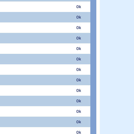
Ok
3
49.640
Ok
4
47.170
Ok
5
42.450
Ok
6
37.280
Ok
7
33.330
Ok
8
32.820
Ok
1
19.230
Ok
1
65.530
Ok
2
37.550
Ok
1
55.150
Ok
2
52.510
Ok
3
48.930
Ok
4
42.440