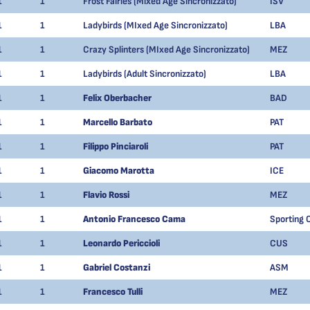
1
1
Frost Fairies (Mixed Age Sincronizzato)
ISV
1
1
Ladybirds (MIxed Age Sincronizzato)
LBA
1
1
Crazy Splinters (MIxed Age Sincronizzato)
MEZ
1
1
Ladybirds (Adult Sincronizzato)
LBA
1
1
Felix Oberbacher
BAD
1
1
Marcello Barbato
PAT
1
1
Filippo Pinciaroli
PAT
1
1
Giacomo Marotta
ICE
1
1
Flavio Rossi
MEZ
1
1
Antonio Francesco Cama
Sporting 
1
1
Leonardo Periccioli
CUS
1
1
Gabriel Costanzi
ASM
1
1
Francesco Tulli
MEZ