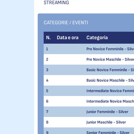
STREAMING
CATEGORIE / EVENTI
N.
Data e ora
Categoria
1
Pre Novice Femminile - Silv
2
Pre Novice Maschile - Silve
3
Basic Novice Femminile - Si
4
Basic Novice Maschile - Sil
5
Intermediate Novice Femmin
6
Intermediate Novice Maschil
7
Junior Femminile - Silver
8
Junior Maschile - Silver
9
Senior Femminile - Silver