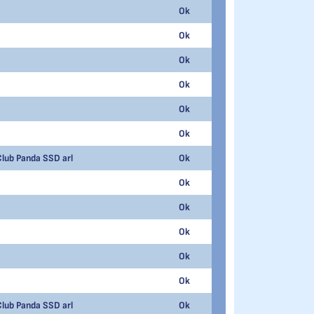
Ok
1
55.150
Ok
2
52.510
Ok
3
48.930
Ok
4
42.440
Ok
1
39.100
Ok
2
38.770
Club Panda SSD arl
Ok
3
34.950
Ok
4
33.260
Ok
5
29.230
Ok
6
26.410
Ok
7
21.280
Ok
1
64.020
Club Panda SSD arl
Ok
2
54.830