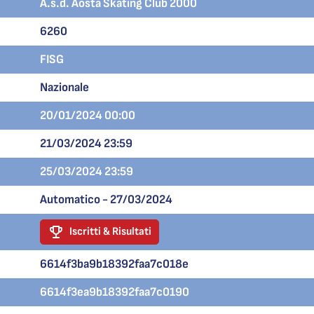
A.s.d. Aosta Skating Club 2000
6260
FISG
Nazionale
20/01/2024 00:00
21/03/2024 23:59
25/03/2024 23:59
Automatico - 27/03/2024
Iscritti & Risultati
6614f3ba9b18392faa7c018e
6614f3ea9b18392faa7c0190