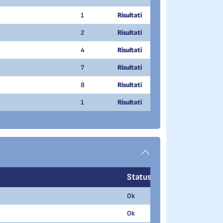
1
Risultati
2
Risultati
4
Risultati
7
Risultati
8
Risultati
1
Risultati
Status
Rank
Result
Ok
1
65.530
Ok
2
37.550