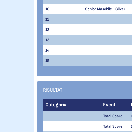
10
Senior Maschile - Silver
11
12
13
14
15
RISULTATI
Categoria
Event
Total Score
Total Score