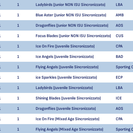
1
1
Ladybirds (Junior NON ISU Sincronizzato)
LBA
1
1
Blue Aster (Junior NON ISU Sincronizzato)
AMB
1
1
Dragonflies (Junior NON ISU Sincronizzato)
AOS
1
1
Focus Blades (Junior NON ISU Sincronizzato)
CUS
1
1
Ice On Fire (Juvenile Sincronizzato)
CPA
1
1
Ice Angels (Juvenile Sincronizzato)
BAD
1
1
Flying Angels (Juvenile Sincronizzato)
Sporting 
1
1
ice Sparkles (Juvenile Sincronizzato)
ECP
1
1
Ladybirds (Juvenile Sincronizzato)
LBA
1
1
Shining Blades (Juvenile Sincronizzato)
ICE
1
1
Dragonflies (Juvenile Sincronizzato)
AOS
1
1
Ice On Fire (MIxed Age Sincronizzato)
CPA
1
1
Flying Angels (MIxed Age Sincronizzato)
Sporting 