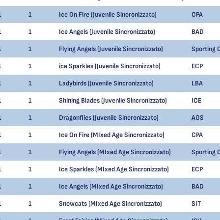
1
1
Ice On Fire (Juvenile Sincronizzato)
CPA
1
1
Ice Angels (Juvenile Sincronizzato)
BAD
1
1
Flying Angels (Juvenile Sincronizzato)
Sporting 
1
1
ice Sparkles (Juvenile Sincronizzato)
ECP
1
1
Ladybirds (Juvenile Sincronizzato)
LBA
1
1
Shining Blades (Juvenile Sincronizzato)
ICE
1
1
Dragonflies (Juvenile Sincronizzato)
AOS
1
1
Ice On Fire (MIxed Age Sincronizzato)
CPA
1
1
Flying Angels (MIxed Age Sincronizzato)
Sporting 
1
1
Ice Sparkles (MIxed Age Sincronizzato)
ECP
1
1
Ice Angels (MIxed Age Sincronizzato)
BAD
1
1
Snowcats (MIxed Age Sincronizzato)
SIT