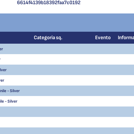
6614f4139b18392faa7c0192
Categoria sq.
Evento
Informa
er
r
lver
ver
ile - Silver
e - Silver