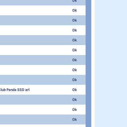
Ok
6
37.280
Ok
7
33.330
Ok
8
32.820
Ok
1
19.230
Ok
1
36.980
Ok
2
32.220
Ok
3
31.010
Ok
4
30.650
Ok
5
28.970
Club Panda SSD arl
Ok
6
27.830
Ok
7
24.900
Ok
8
23.990
Ok
9
23.020