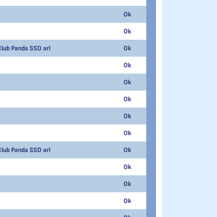
Ok
1
39.100
Ok
2
38.770
Club Panda SSD arl
Ok
3
34.950
Ok
4
33.260
Ok
5
29.230
Ok
6
26.410
Ok
7
21.280
Ok
1
64.020
Club Panda SSD arl
Ok
2
54.830
Ok
3
49.640
Ok
4
47.170
Ok
5
42.450