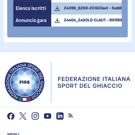
Elenco Iscritti
24396_6269-2CIGClaut - Suddivisione Gr
Annuncio gara
24404_2aGOLD CLAUT - RIFERIMENTI A
MENU