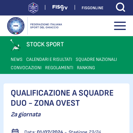
FISGONLINE
STOCK SPORT
NEWS
CALENDARI E RISULTATI
SQUADRE NAZIONALI
CONVOCAZIONI
REGOLAMENTI
RANKING
QUALIFICAZIONE A SQUADRE
DUO - ZONA OVEST
2a giornata
Data:
01/07/2024
-
Stagione 23/24