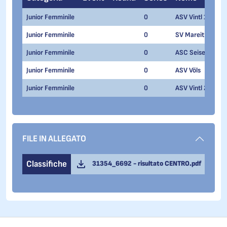
Junior Femminile
0
ASV Vintl 1
Junior Femminile
0
SV Mareit
Junior Femminile
0
ASC Seiser Alm
Junior Femminile
0
ASV Völs
Junior Femminile
0
ASV Vintl 2
FILE IN ALLEGATO
Classifiche
31354_6692 - risultato CENTRO.pdf