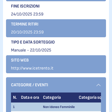
FINE ISCRIZIONI
24/10/2025 23:59
TERMINE RITIRI
20/10/2025 23:59
TIPO E DATA SORTEGGIO
Manuale - 22/10/2025
SITO WEB
http://www.icetrento.it
CATEGORIE / EVENTI
N.
Data e ora
Categoria
Categoria sq.
Ev
1
Non Idoneo Femminile