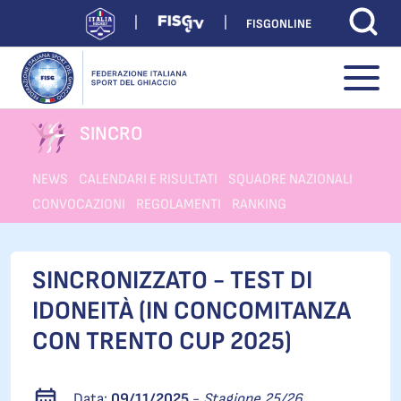
FISGONLINE
SINCRO
NEWS
CALENDARI E RISULTATI
SQUADRE NAZIONALI
CONVOCAZIONI
REGOLAMENTI
RANKING
SINCRONIZZATO - TEST DI
IDONEITÀ (IN CONCOMITANZA
CON TRENTO CUP 2025)
Data:
09/11/2025
-
Stagione 25/26