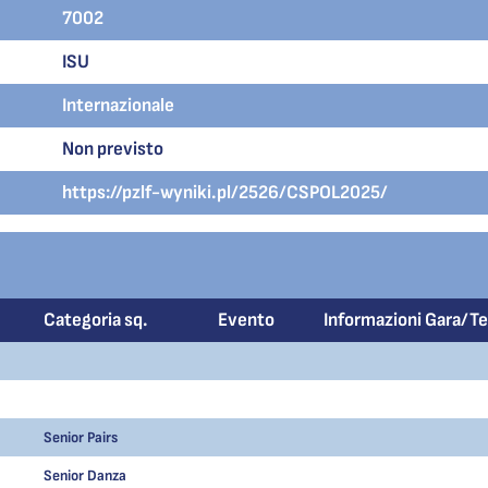
7002
ISU
Internazionale
Non previsto
https://pzlf-wyniki.pl/2526/CSPOL2025/
Categoria sq.
Evento
Informazioni Gara/T
Senior Pairs
Senior Danza