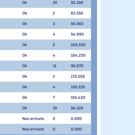
Ok
20
56.190
Ok
2
62.550
Ok
3
59.560
Ok
4
54.990
Ok
2
109.500
Ok
4
104.230
Ok
11
95.870
Ok
2
172.050
Ok
4
159.220
Ok
7
155.430
Ok
19
56.100
Non arrivato
0
0.000
Non arrivato
0
0.000