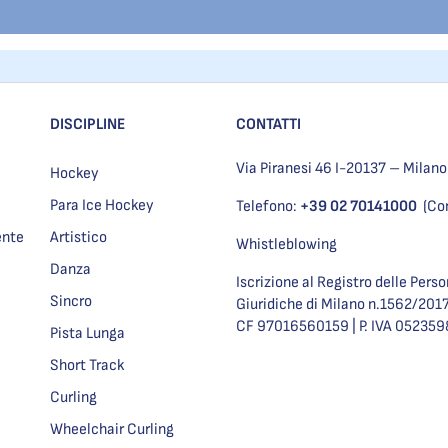
DISCIPLINE
CONTATTI
Via Piranesi 46 I-20137 – Milano
Hockey
Para Ice Hockey
Telefono:
+39 02 70141000
(Co
ente
Artistico
Whistleblowing
Danza
Iscrizione al Registro delle Pers
Sincro
Giuridiche di Milano n.1562/201
CF 97016560159 | P. IVA 05235
Pista Lunga
Short Track
Curling
Wheelchair Curling