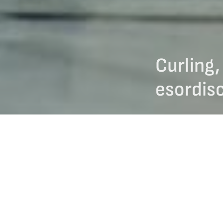
Curling,
esordisc
27/11/2024
Nella notte fra mart
Labrador), si è aperto
All’evento partecipa
Il team degli
uomini