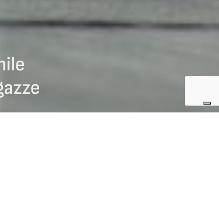
hile
gazze
NEWS CURLING
Terranova e
one 2024-25.
ro), Sebastiano