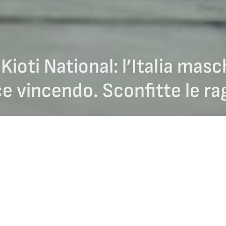
 Kioti National: l’Italia masc
e vincendo. Sconfitte le ra
edì 26 e mercoledì 27 novembre, al
Mary Brown’s Center
di
St.John’s
(
 il
KIOTI National
, terzo torneo del
Grand Slam
of
curling
della stagi
no sia la
squadra italiana maschile
che quella
femminile
.
– composto da Joel
Retornaz
(Fiamme Oro), Amos
Mosaner
(Fiamme O