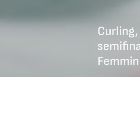
Curling, 
semifina
Femmini
23/03/2024
L’
Italia
del
curling
ha
Stefania
Constantin
Giulia
Zardini Lacede
riserva – si sono sp