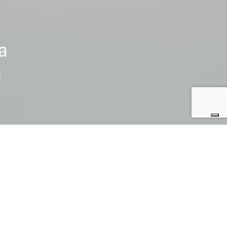
ma
e
NEWS CURLING
anada).
Fiamme Gialle) e
e) nel ruolo di