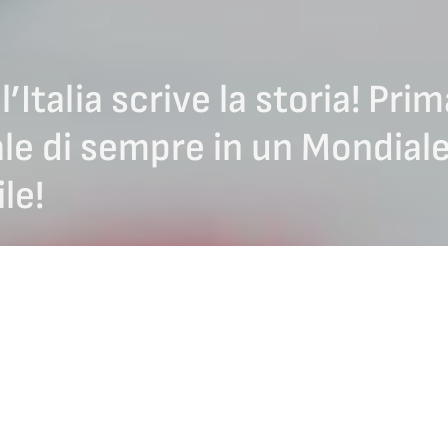
l’Italia scrive la storia! Pri
le di sempre in un Mondial
le!
 scritto una nuova pagina della propria storia ai
Mondiali
di
Sydney
(C
i
(Fiamme Oro), Elena Antonia
Mathis
(C.C. Dolomiti), Angela
Romei
(
lli
(C.C. Dolomiti) – accompagnate da Marta
Lo Deserto
(Fiamme Giall
inte dove mai una squadra azzurra aveva saputo spingersi.