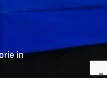
orie in
NEWS CURLING
che oltre ad