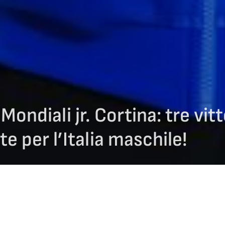
Mondiali jr. Cortina: tre vitt
te per l’Italia maschile!
tite ai
Mondiali junior
di
curling
di
Cortina d’Ampezzo
, appuntamento 