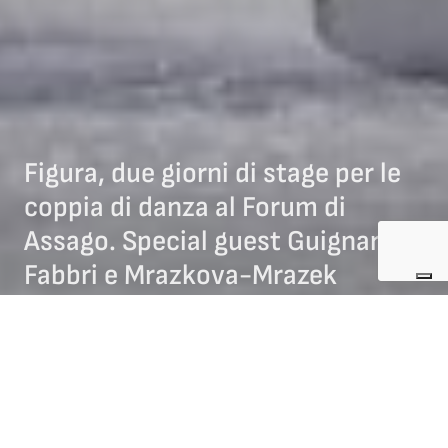
Figura, due giorni di stage per le
coppia di danza al Forum di
Assago. Special guest Guignard-
Fabbri e Mrazkova-Mrazek
06/06/2023
NEWS DANZA
Un’intensa ed entusiasmante
due giorni di lavoro
tra
ghiaccio
,
palestra
e
aula
per confrontarsi, imparare e