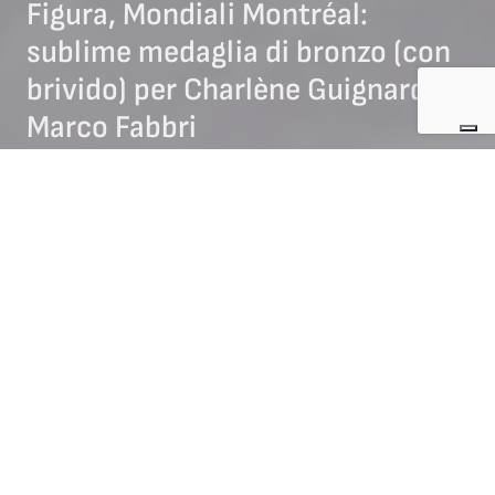
Figura, Mondiali Montréal:
sublime medaglia di bronzo (con
brivido) per Charlène Guignard e
Marco Fabbri
23/03/2024
NEWS ARTISTICO
NEWS DANZA
A
Montréal
(Canada) si è conclusa la competizione di
danza
dell’edizione 2024 dei
Mondiali
di
pattinaggio di figura
.
In ottica italiana, c’era grande attesa attorno all’evento dopo
la
Rhythm Dance
disputatasi venerdì, al termine della quale
Charléne Guignard
e
Marco Fabbri
(Fiamme Azzurre)
occupavano la seconda posizione.
Il binomio tricolore aveva ricevuto
87.52
punti, rivelandosi
dunque pienamente in corsa per la conquista di una