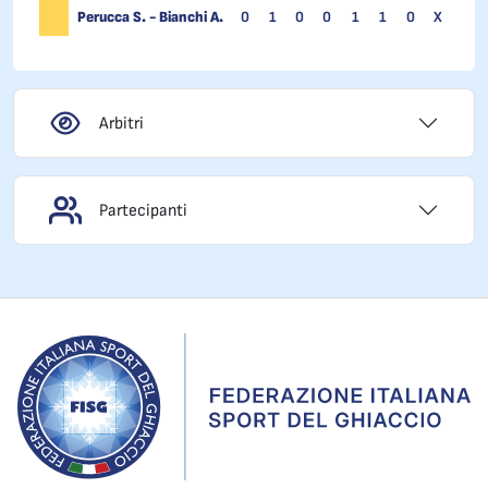
Perucca S. - Bianchi A.
0
1
0
0
1
1
0
X
Arbitri
Partecipanti