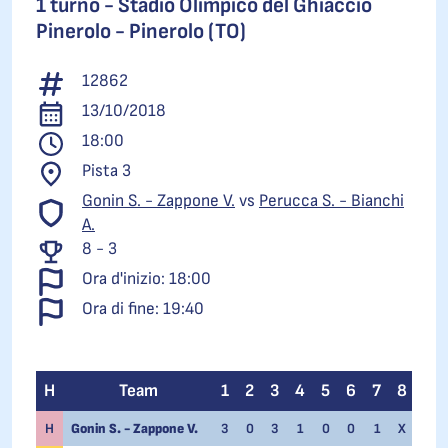
1 turno -
Stadio Olimpico del Ghiaccio
Pinerolo - Pinerolo (TO)
12862
13/10/2018
18:00
Pista 3
Gonin S. - Zappone V.
vs
Perucca S. - Bianchi
A.
8 - 3
Ora d'inizio: 18:00
Ora di fine: 19:40
H
Team
1
2
3
4
5
6
7
8
EE
H
Gonin S. - Zappone V.
3
0
3
1
0
0
1
X