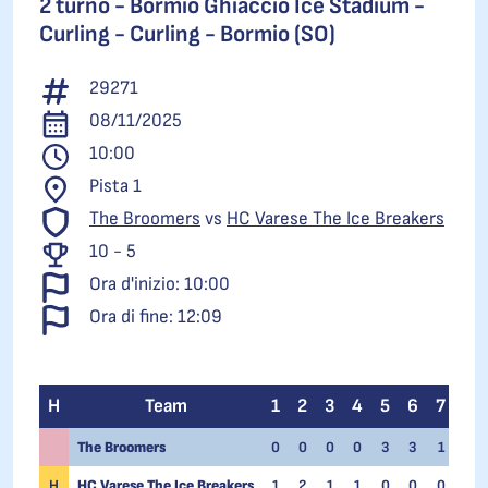
2 turno -
Bormio Ghiaccio Ice Stadium -
Curling - Curling - Bormio (SO)
29271
08/11/2025
10:00
Pista 1
The Broomers
vs
HC Varese The Ice Breakers
10 - 5
Ora d'inizio: 10:00
Ora di fine: 12:09
H
Team
1
2
3
4
5
6
7
8
The Broomers
0
0
0
0
3
3
1
3
H
HC Varese The Ice Breakers
1
2
1
1
0
0
0
0