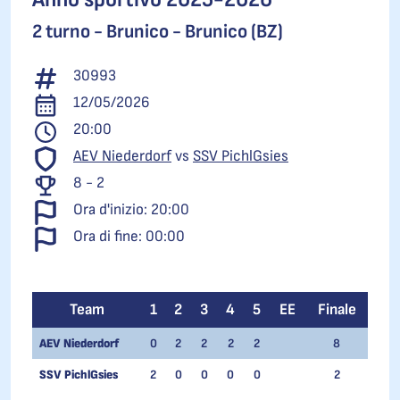
2 turno -
Brunico - Brunico (BZ)
30993
12/05/2026
20:00
AEV Niederdorf
vs
SSV PichlGsies
8 - 2
Ora d'inizio: 20:00
Ora di fine: 00:00
Team
1
2
3
4
5
EE
Finale
AEV Niederdorf
0
2
2
2
2
8
SSV PichlGsies
2
0
0
0
0
2