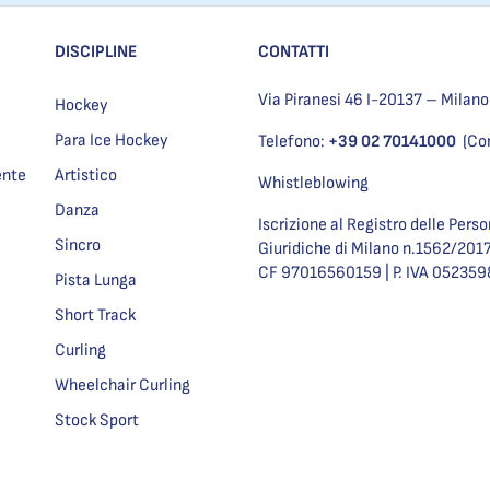
DISCIPLINE
CONTATTI
Via Piranesi 46 I-20137 – Milano
Hockey
Para Ice Hockey
Telefono:
+39 02 70141000
(Co
ente
Artistico
Whistleblowing
Danza
Iscrizione al Registro delle Pers
Sincro
Giuridiche di Milano n.1562/201
CF 97016560159 | P. IVA 05235
Pista Lunga
Short Track
Curling
Wheelchair Curling
Stock Sport