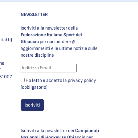
NEWSLETTER
Iscriviti alla newsletter della
Federazione Italiana Sport del
ntatti)
Ghiaccio
per non perdere gli
aggiornamenti e le ultime notizie sulle
nostre discipline
one
7
981007
Ho letto e accetto la privacy policy
(obbligatorio)
Iscriviti alla newsletter dei
Campionati
Nazionali di Hockey su Ghiaccio
per